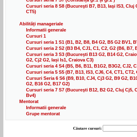
Cursuri seria 8 S8 (Bucureşti B7, B13, Iaşi IS3, Clu
CT5)
Abilități manageriale
Informatii generale
Cursuri 1
Cursuri seria 1 S1 (B1, B2, B8, B4 G2, B5 G2 BV1, B
Cursuri seria 2 S2 (B3 B4, CJ1, C1, C2, G2 (B6, B7, B
Cursuri seria 3 S3 (București B13 G2, B14 G2, Crai
G2, Cj2 G2, Iași Is1, Craiova C3)
Cursuri seria 4 S4 (B5, B6, B11, B1G2, B3G2, CJ2, 
Cursuri seria 5 S5 (B7, B13, IS3, CJ6, C4, CT1, CT2
Cursuri Seria 6 S6 (B9, B10, CJ4, Cj3 G2, B9 G2, B
G2, B16 G2, B17 G2)
Cursuri seria 7 S7 (Bucureşti B12, B2 G2, Cluj Cj5, 
Bv4)
Mentorat
Informatii generale
Grupe mentorat
Căutare cursuri: