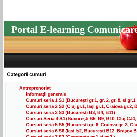
Portal E-learning Comunicar
Categorii cursuri
Antreprenoriat
Informații generale
Cursuri seria 1 S1 (București gr.1, gr. 2, gr. 8, si gr.
Cursuri seria 2 S2 (Cluj gr.1, Iaşi gr.1, Craiova gr.2,
Cursuri seria 3 S3 (Bucureşti B3, B4, B11)
Cursuri Seria 4 S4 (Bucureşti B5, B9, B10, Cluj CJ4
Cursuri seria 5 S5 (București gr. 6, Craiova gr. 3, Cluj 
Cursuri seria 6 S6 (Iasi Is2, Bucureşti B12, Braşov B
Cursuri seria 7 S7 (Constanța gr.1 și gr.2 )