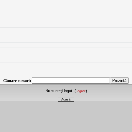
Căutare cursuri:
Nu sunteţi logat. (
)
Logare
Acasă