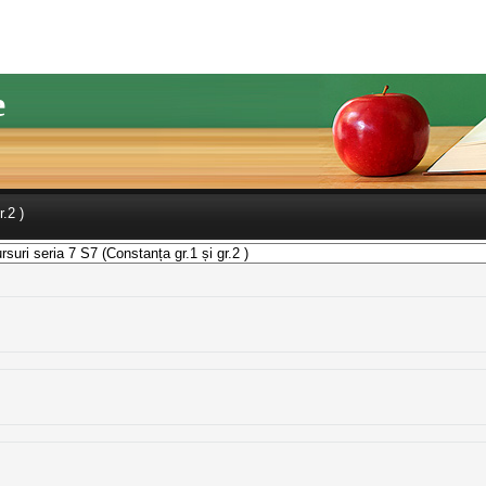
e
.2 )