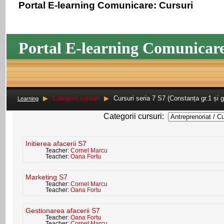
Portal E-learning Comunicare: Cursuri
Portal E-learning Comunicar
▶
Categorii cursuri
▶
Cursuri seria 7 S7 (Constanța gr.1 și gr
Learning
Categorii cursuri:
Initierea afacerii S7
Teacher:
Cornel Marcu
Teacher:
Oana Fortu
Marketing S7
Teacher:
Cornel Marcu
Teacher:
Oana Fortu
Gestionarea afacerii S7
Teacher:
Oana Fortu
Teacher:
Cornel Marcu