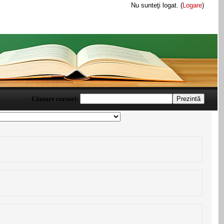
Nu sunteţi logat. (
Logare
)
Căutare cursuri: