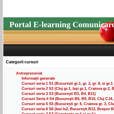
Portal E-learning Comunicar
Categorii cursuri
Antreprenoriat
Informații generale
Cursuri seria 1 S1 (București gr.1, gr. 2, gr. 8, si gr.
Cursuri seria 2 S2 (Cluj gr.1, Iaşi gr.1, Craiova gr.2,
Cursuri seria 3 S3 (Bucureşti B3, B4, B11)
Cursuri Seria 4 S4 (Bucureşti B5, B9, B10, Cluj CJ4
Cursuri seria 5 S5 (București gr. 6, Craiova gr. 3, Cluj 
Cursuri seria 6 S6 (Iasi Is2, Bucureşti B12, Braşov B
Cursuri seria 7 S7 (Constanța gr.1 și gr.2 )