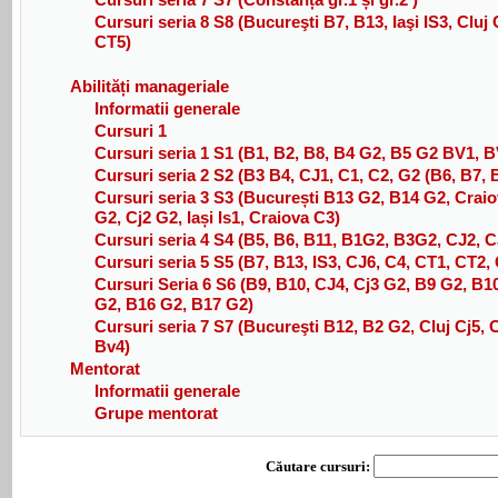
Cursuri seria 8 S8 (Bucureşti B7, B13, Iaşi IS3, Clu
CT5)
Abilități manageriale
Informatii generale
Cursuri 1
Cursuri seria 1 S1 (B1, B2, B8, B4 G2, B5 G2 BV1, B
Cursuri seria 2 S2 (B3 B4, CJ1, C1, C2, G2 (B6, B7, B
Cursuri seria 3 S3 (București B13 G2, B14 G2, Crai
G2, Cj2 G2, Iași Is1, Craiova C3)
Cursuri seria 4 S4 (B5, B6, B11, B1G2, B3G2, CJ2, 
Cursuri seria 5 S5 (B7, B13, IS3, CJ6, C4, CT1, CT2
Cursuri Seria 6 S6 (B9, B10, CJ4, Cj3 G2, B9 G2, B
G2, B16 G2, B17 G2)
Cursuri seria 7 S7 (Bucureşti B12, B2 G2, Cluj Cj5, 
Bv4)
Mentorat
Informatii generale
Grupe mentorat
Căutare cursuri: