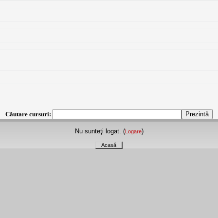
Căutare cursuri:
Nu sunteţi logat. (
)
Logare
Acasă