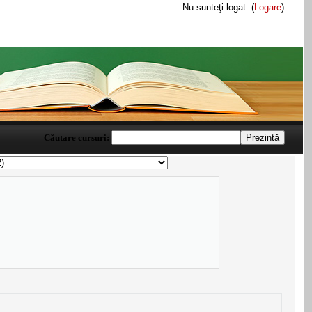
Nu sunteţi logat. (
Logare
)
Căutare cursuri: