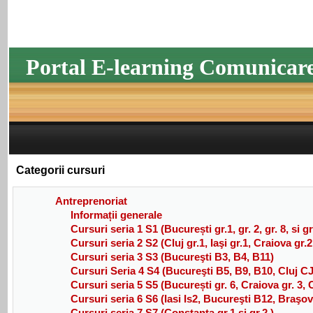
Portal E-learning Comunicar
Categorii cursuri
Antreprenoriat
Informații generale
Cursuri seria 1 S1 (București gr.1, gr. 2, gr. 8, si g
Cursuri seria 2 S2 (Cluj gr.1, Iaşi gr.1, Craiova gr.
Cursuri seria 3 S3 (Bucureşti B3, B4, B11)
Cursuri Seria 4 S4 (Bucureşti B5, B9, B10, Cluj C
Cursuri seria 5 S5 (București gr. 6, Craiova gr. 3, Cl
Cursuri seria 6 S6 (Iasi Is2, Bucureşti B12, Braşo
Cursuri seria 7 S7 (Constanța gr.1 și gr.2 )