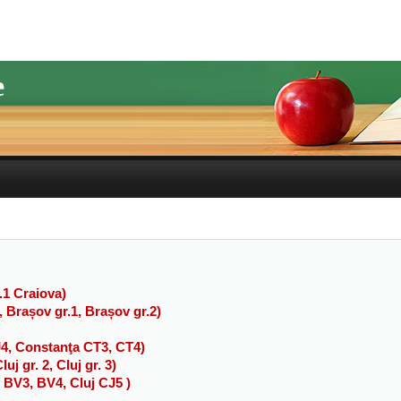
e
r.1 Craiova)
2, Brașov gr.1, Brașov gr.2)
J4, Constanţa CT3, CT4)
uj gr. 2, Cluj gr. 3)
v BV3, BV4, Cluj CJ5 )