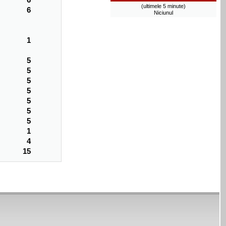
(ultimele 5 minute)
6
Niciunul
1
5
5
5
5
5
5
5
1
4
15