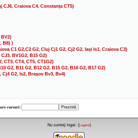
luj CJ6, Craiova C4, Constanţa CT5)
, BV2)
, B8) )
iova C1 G2,C2 G2, Cluj Cj1 G2, Cj2 G2, Iași Is1, Craiova C3)
2, CJ3, BV1G2, B15 G2)
T2, CT3, CT4, CT5, CT1G2)
 B10 G2, B11 G2, B12 G2, B15 G2, B16 G2, B17 G2)
, Cj4 G2, Is2, Braşov Bv3, Bv4)
are cursuri:
Nu sunteţi logat. (
)
Logare