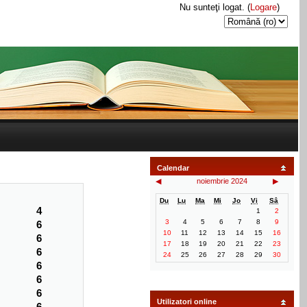
Nu sunteţi logat. (
Logare
)
Calendar
◀
noiembrie 2024
▶
Du
Lu
Ma
Mi
Jo
Vi
Sâ
4
1
2
3
4
5
6
7
8
9
6
10
11
12
13
14
15
16
6
17
18
19
20
21
22
23
6
24
25
26
27
28
29
30
6
6
6
Utilizatori online
6