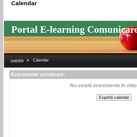
Calendar
Portal E-learning Comunicar
►
Calendar
Learning
Evenimente următoare:
Nu există evenimente în viito