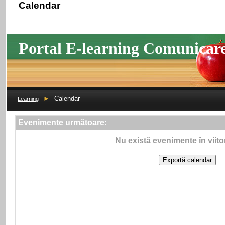
Calendar
Portal E-learning Comunicar
►
Calendar
Learning
Evenimente următoare:
Nu există evenimente în viito