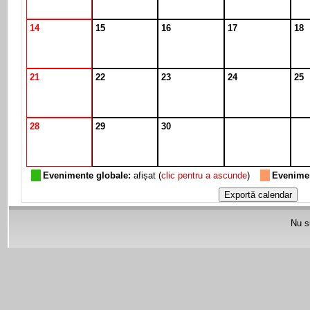
14
15
16
17
18
21
22
23
24
25
28
29
30
Evenimente globale:
afișat (
clic pentru a ascunde
)
Evenimen
Nu su