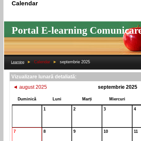
Calendar
Portal E-learning Comunicar
►
Calendar
►
septembrie 2025
Learning
Vizualizare lunară detaliată:
◄
august 2025
septembrie 2025
Duminică
Luni
Marți
Miercuri
1
2
3
4
7
8
9
10
11