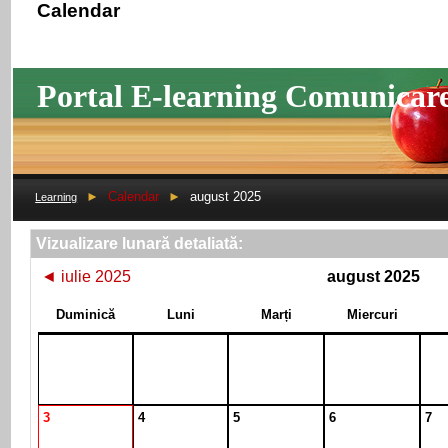
Calendar
Portal E-learning Comunicar
►
Calendar
►
august 2025
Learning
Vizualizare lunară detaliată:
◄
iulie 2025
august 2025
Duminică
Luni
Marți
Miercuri
3
4
5
6
7