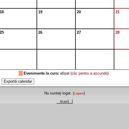
18
19
20
21
25
26
27
28
Evenimente la curs:
afișat (
clic pentru a ascunde
)
Nu sunteţi logat. (
)
Logare
Acasă