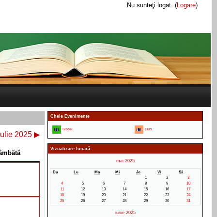
Nu sunteţi logat. (
Logare
)
Cheie Evenimente
Global
Curs
iulie 2025
▶
Vizualizare lunară
âmbătă
mai 2025
Du
Lu
Ma
Mi
Jo
Vi
Sâ
1
2
3
4
5
6
7
8
9
10
11
12
13
14
15
16
17
18
19
20
21
22
23
24
25
26
27
28
29
30
31
iunie 2025