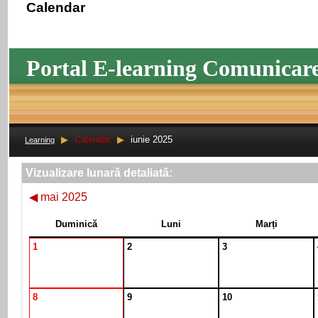
Calendar
Portal E-learning Comunicar
▶
Calendar
▶
iunie 2025
Learning
Vizualizare lunară detaliată:
◀
mai 2025
Duminică
Luni
Marți
1
2
3
8
9
10