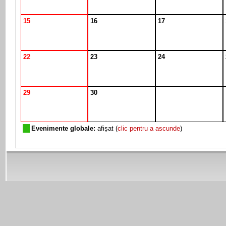
15
16
17
22
23
24
29
30
Evenimente globale:
afișat (
clic pentru a ascunde
)