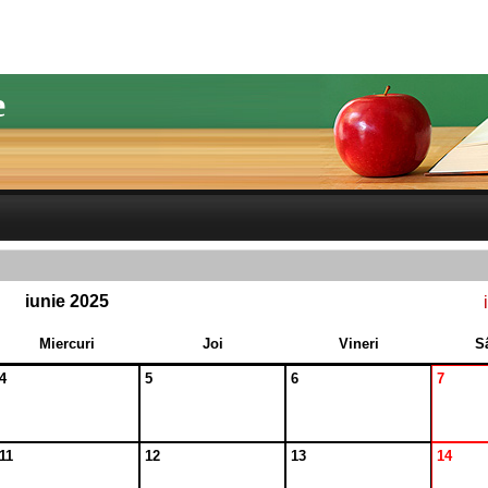
e
iunie 2025
Miercuri
Joi
Vineri
S
4
5
6
7
11
12
13
14