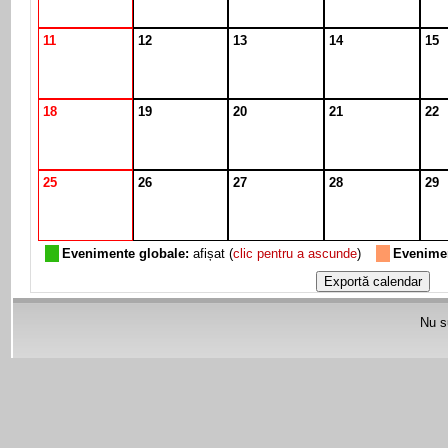
11
12
13
14
15
18
19
20
21
22
25
26
27
28
29
Evenimente globale:
afișat (
clic pentru a ascunde
)
Evenimen
Nu su