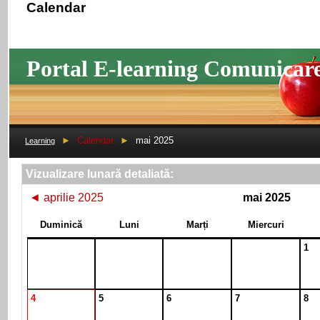
Calendar
Portal E-learning Comunicar
►
Calendar
►
mai 2025
Learning
Vizualizare lunară detaliată:
◄
aprilie 2025
mai 2025
Duminică
Luni
Marți
Miercuri
1
4
5
6
7
8